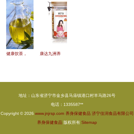
堂纯天然山
品消费迎来
与养生文化
时，食补为
药粉
新生代
先
（2015爆
款）——超
细研磨、五
谷融合的养
健康饮茶，
康达九洲养
生优品
养生有道
生食品加盟
解锁茶饮的
从店面装修
滋补密码
到健康商机
地址：山东省济宁市金乡县马庙镇港口村羊马路26号
电话：1335587**
Copyright © 2026
www.jnjrsp.com
养身保健食品
济宁佳润食品有限公司
养身保健食品
版权所有
Sitemap