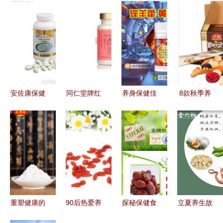
安佐康保健
同仁堂牌红
养身保健佳
8款秋季养
食品 源自
景天胶囊说
品 解读淫
生美食推
美国莱蒂菲
明书——科
羊藿西洋参
荐，助你养
的厦门养生
学养生，三
黄芪胶囊的
身保健过金
佳品
九调理之选
魅力
秋
重塑健康的
90后热爱养
探秘保健食
立夏养生故
源泉 先养
生 保健食
品厂的工艺
事 顺应天