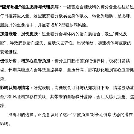
“隐形热量”催生肥胖与代谢疾病
：一罐普通含糖饮料的糖分含量往往超过
每日推荐摄入量。这些液态糖分极易被身体吸收，转化为脂肪，是肥胖、
脂肪肝的重要推手，并显著增加2型糖尿病风险。
加速衰老，损伤皮肤
：过量糖分会与体内的蛋白质结合，发生“糖化反
应”，导致胶原蛋白流失、皮肤失去弹性、出现皱纹，加速机体与皮肤的
衰老进程。
侵蚀牙齿，增加心血管负担
：糖分是口腔细菌的绝佳养料，极易引发龋
齿。长期高糖摄入会导致血脂异常、血压升高，潜移默化地损害心血管健
康。
影响认知与情绪
：研究表明，高糖饮食可能与认知功能下降、情绪波动甚
至抑郁风险增加存在关联。其带来的血糖骤升骤降，会让人感到疲惫、焦
躁。
潘粤明的选择，正是意识到了这种“甜蜜负担”对长期健康状态的潜在
影响。