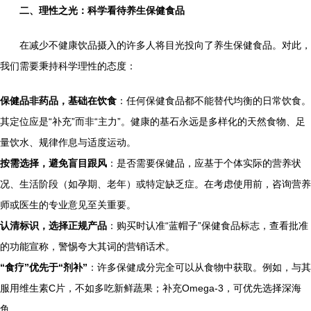
二、理性之光：科学看待养生保健食品
在减少不健康饮品摄入的许多人将目光投向了养生保健食品。对此，
我们需要秉持科学理性的态度：
保健品非药品，基础在饮食
：任何保健食品都不能替代均衡的日常饮食。
其定位应是“补充”而非“主力”。健康的基石永远是多样化的天然食物、足
量饮水、规律作息与适度运动。
按需选择，避免盲目跟风
：是否需要保健品，应基于个体实际的营养状
况、生活阶段（如孕期、老年）或特定缺乏症。在考虑使用前，咨询营养
师或医生的专业意见至关重要。
认清标识，选择正规产品
：购买时认准“蓝帽子”保健食品标志，查看批准
的功能宣称，警惕夸大其词的营销话术。
“食疗”优先于“剂补”
：许多保健成分完全可以从食物中获取。例如，与其
服用维生素C片，不如多吃新鲜蔬果；补充Omega-3，可优先选择深海
鱼。