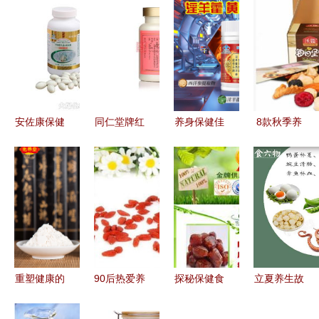
安佐康保健
同仁堂牌红
养身保健佳
8款秋季养
食品 源自
景天胶囊说
品 解读淫
生美食推
美国莱蒂菲
明书——科
羊藿西洋参
荐，助你养
的厦门养生
学养生，三
黄芪胶囊的
身保健过金
佳品
九调理之选
魅力
秋
重塑健康的
90后热爱养
探秘保健食
立夏养生故
源泉 先养
生 保健食
品厂的工艺
事 顺应天